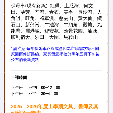
保母車(現有路線): 紅磡、土瓜灣、何文
田、葵芳、荃灣、青衣、美孚、長沙灣、大
角咀、旺角、將軍澳、慈雲山、黃大仙、鑽
石山、新蒲崗、牛池灣、牛頭角、觀塘、九
龍灣、麗港城、鯉安苑、匯景花園、油塘、
順利宿舍、沙田、大圍、馬鞍山
* 請注意:每年保姆車路線或會因為市場需求等不同
原因而修訂路線。家長留意學校於明年五月下旬後
公布的最新資料。
上課時間
上午班：上午9：00—12：00
下午班：下午1：30—4：30
2025 - 2026年度上學期文具、書簿及其