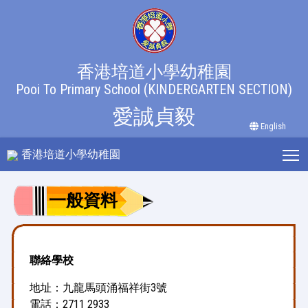
香港培道小學幼稚園
Pooi To Primary School
(KINDERGARTEN SECTION)
愛誠貞毅
English
T
香港培道小學幼稚園
一般資料
聯絡學校
地址：九龍馬頭涌福祥街3號
電話：2711 2933