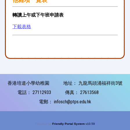
他雜項一覽表
轉讀上午或下午班申請表
下載表格
香港培道小學幼稚園
地址：
九龍馬頭涌福祥街3號
電話：
27112933
傳真：
27613568
電郵：
infosch@ptps.edu.hk
Powered by
Friendly Portal System
v
10.59