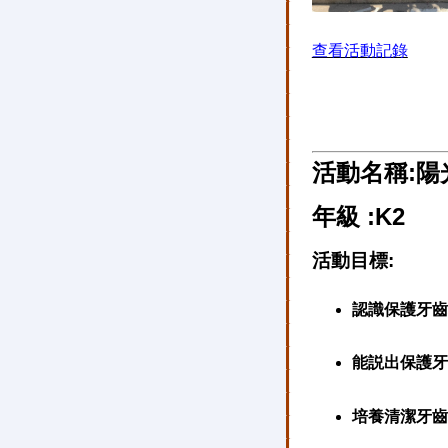
查看活動記錄
活動名稱:陽
年級 :K2
活動目標:
認識保護牙齒
能説出保護牙
培養清潔牙齒