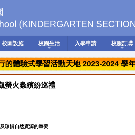
園
hool
(KINDERGARTEN SECTION
校園設施
校園生活
入學申請
校服訂購
的體驗式學習活動天地 2023-2024 學
參觀螢火蟲繽紛巡禮
及珍惜自然資源的重要