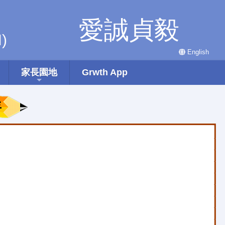
愛誠貞毅
)
English
家長園地
Grwth App
年