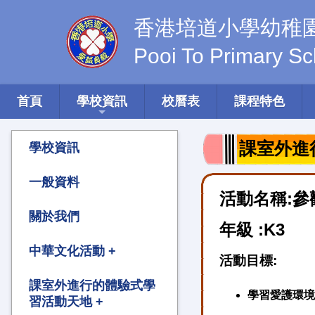
香港培道小學幼稚
Pooi To Primary Sc
首頁
學校資訊
校曆表
課程特色
課室外進行
學校資訊
一般資料
活動名稱:
關於我們
年級 :K3
中華文化活動 +
活動目標:
中華文化活動 2022-
課室外進行的體驗式學
學習愛護環境
2023
習活動天地 +