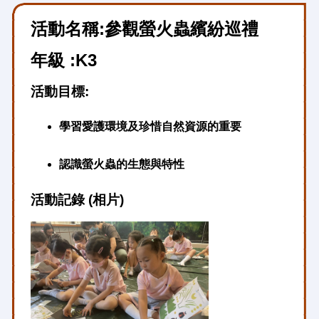
活動名稱:參觀螢火蟲繽紛巡禮
年級 :K3
活動目標:
學習愛護環境及珍惜自然資源的重要
認識螢火蟲的生態與特性
活動記錄 (相片)